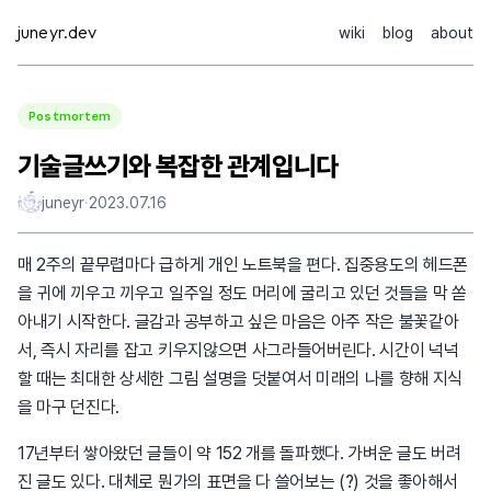
Skip
juneyr.dev
wiki
blog
about
to
content
Postmortem
기술글쓰기와 복잡한 관계입니다
juneyr
·
2023.07.16
매 2주의 끝무렵마다 급하게 개인 노트북을 편다. 집중용도의 헤드폰
을 귀에 끼우고 끼우고 일주일 정도 머리에 굴리고 있던 것들을 막 쏟
아내기 시작한다. 글감과 공부하고 싶은 마음은 아주 작은 불꽃같아
서, 즉시 자리를 잡고 키우지않으면 사그라들어버린다. 시간이 넉넉
할 때는 최대한 상세한 그림 설명을 덧붙여서 미래의 나를 향해 지식
을 마구 던진다.
17년부터 쌓아왔던 글들이 약 152 개를 돌파했다. 가벼운 글도 버려
진 글도 있다. 대체로 뭔가의 표면을 다 쓸어보는 (?) 것을 좋아해서