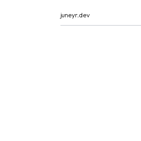
Skip
to
juneyr.dev
content