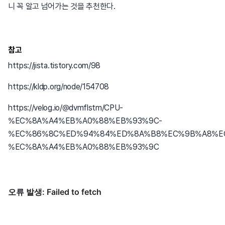
니 꼭 알고 넘어가는 것을 추천한다.
참고
https://jista.tistory.com/98
https://kldp.org/node/154708
https://velog.io/@dvmflstm/CPU-
%EC%8A%A4%EB%A0%88%EB%93%9C-
%EC%86%8C%ED%94%84%ED%8A%B8%EC%9B%A8%E
%EC%8A%A4%EB%A0%88%EB%93%9C