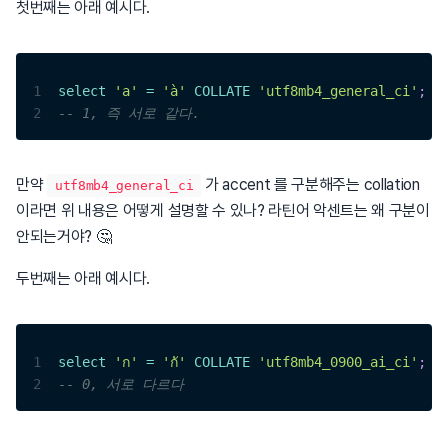
첫번째는 아래 예시다.
1
select
'a'
=
'à'
COLLATE
'utf8mb4_general_ci'
;
2
-- 1, 즉 서로 같다.
만약
가 accent 를 구분해주는 collation
utf8mb4_general_ci
이라면 위 내용은 어떻게 설명할 수 있나? 라틴어 악센트는 왜 구분이
안되는거야? 🤔
두번째는 아래 예시다.
1
select
'ก'
=
'กั'
COLLATE
'utf8mb4_0900_ai_ci'
;
2
-- 0, 서로 다르다