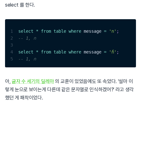
select 를 한다.
1
select
*
from
table
where
 message 
=
'ก'
;
2
-- 1, ก
3
4
select
*
from
table
where
 message 
=
'ก์'
;
5
-- 1, ก
아,
글자 수 세기의 딜레마
의 교훈이 있었음에도 또 속았다. '설마 이
렇게 눈으로 보이는게 다른데 같은 문자열로 인식하겠어?' 라고 생각
했던 게 패착이었다.