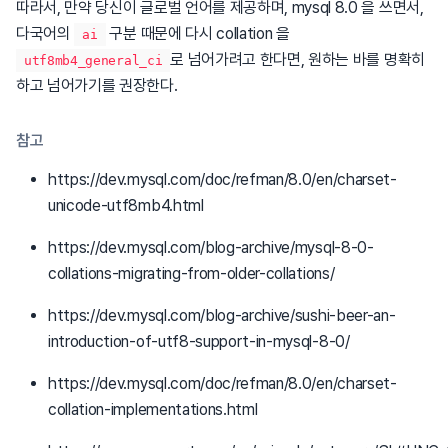
따라서, 만약 당신이 글로벌 언어를 제공하며, mysql 8.0 을 쓰면서,
다국어의
구분 때문에 다시 collation 을
ai
로 넘어가려고 한다면, 원하는 바를 명확히
utf8mb4_general_ci
하고 넘어가기를 권장한다.
참고
https://dev.mysql.com/doc/refman/8.0/en/charset-
unicode-utf8mb4.html
https://dev.mysql.com/blog-archive/mysql-8-0-
collations-migrating-from-older-collations/
https://dev.mysql.com/blog-archive/sushi-beer-an-
introduction-of-utf8-support-in-mysql-8-0/
https://dev.mysql.com/doc/refman/8.0/en/charset-
collation-implementations.html