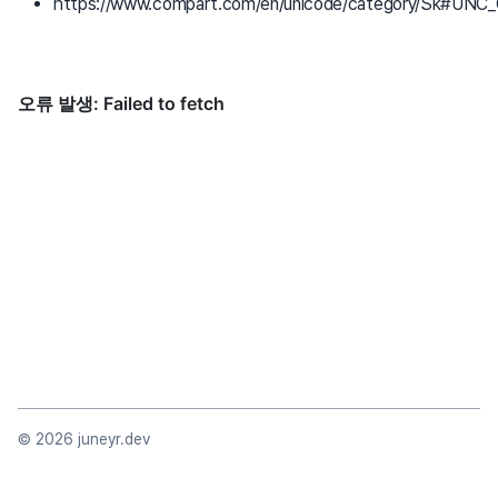
https://www.compart.com/en/unicode/category/Sk#UNC
©
2026
juneyr.dev