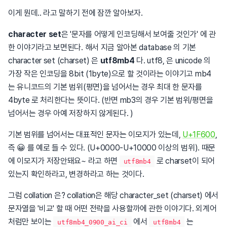
이게 뭔데.. 라고 말하기 전에 잠깐 알아보자.
character set
은 '문자를 어떻게 인코딩해서 보여줄 것인가' 에 관
한 이야기라고 보면된다. 해서 지금 알아본 database 의 기본
character set (charset) 은
utf8mb4
다. utf8, 은 unicode 의
가장 작은 인코딩을 8bit (1byte)으로 할 것이라는 이야기고 mb4
는 유니코드의 기본 범위(평면)을 넘어서는 경우 최대 한 문자를
4byte 로 처리한다는 뜻이다. (반면 mb3의 경우 기본 범위/평면을
넘어서는 경우 아예 저장하지 않게된다. )
기본 범위를 넘어서는 대표적인 문자는 이모지가 있는데,
U+1F600
,
즉 😀 를 예로 들 수 있다. (U+0000-U+10000 이상의 범위). 때문
에 이모지가 저장안돼요~ 라고 하면
로 charset이 되어
utf8mb4
있는지 확인하라고, 변경하라고 하는 것이다.
그럼 collation 은? collation은 해당 character_set (charset) 에서
문자열을 '비교' 할 때 어떤 전략을 사용할까에 관한 이야기다. 외계어
처럼만 보이는
에서
는
utf8mb4_0900_ai_ci
utf8mb4