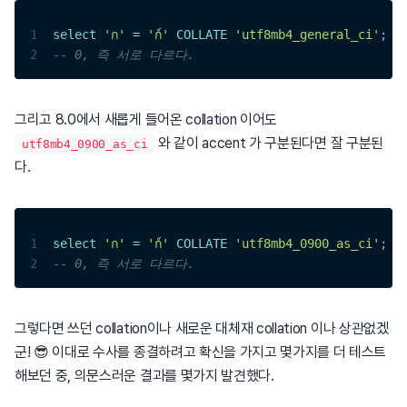
1
select
'ก'
=
'ก์'
COLLATE
'utf8mb4_general_ci'
;
2
-- 0, 즉 서로 다르다.
그리고 8.0에서 새롭게 들어온 collation 이어도
와 같이 accent 가 구분된다면 잘 구분된
utf8mb4_0900_as_ci
다.
1
select
'ก'
=
'ก์'
COLLATE
'utf8mb4_0900_as_ci'
;
2
-- 0, 즉 서로 다르다.
그렇다면 쓰던 collation이나 새로운 대체재 collation 이나 상관없겠
군! 😎 이대로 수사를 종결하려고 확신을 가지고 몇가지를 더 테스트
해보던 중, 의문스러운 결과를 몇가지 발견했다.