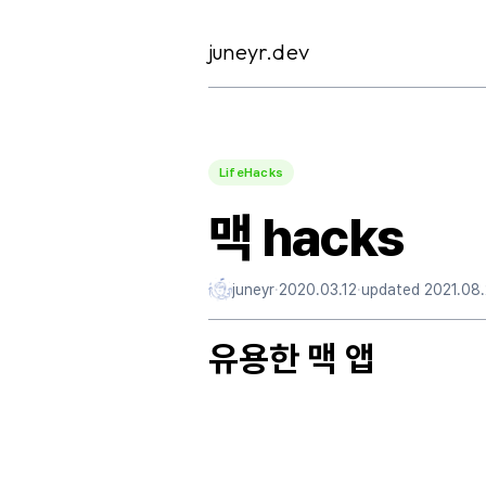
Skip
to
juneyr.dev
content
LifeHacks
맥 hacks
juneyr
·
2020.03.12
·
updated
2021.08
유용한 맥 앱