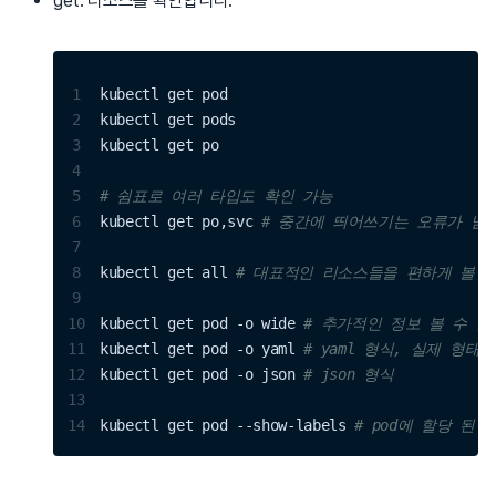
get: 리소스를 확인합니다.
1
kubectl get pod 
2
kubectl get pods 
3
kubectl get po 
4
5
# 쉼표로 여러 타입도 확인 가능 
6
kubectl get po,svc 
# 중간에 띄어쓰기는 오류가 남 
7
8
kubectl get all 
# 대표적인 리소스들을 편하게 볼 수
9
10
kubectl get pod -o wide 
# 추가적인 정보 볼 수 있
11
kubectl get pod -o yaml 
# yaml 형식, 실제 형태
12
kubectl get pod -o json 
# json 형식
13
14
kubectl get pod --show-labels 
# pod에 할당 된 l