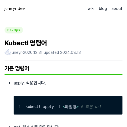
Skip
juneyr.dev
wiki
blog
about
to
content
DevOps
Kubectl 명령어
juneyr
·
2020.12.31
·
updated
2024.08.13
기본 명령어
apply: 적용합니다.
1
kubectl apply -f 
<
파일명
>
# 혹은 url