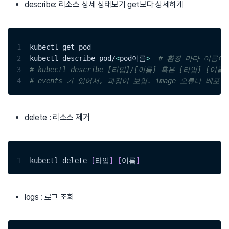
describe: 리소스 상세 상태보기 get보다 상세하게
1
kubectl get pod 
2
kubectl describe pod/
<
pod이름
>
# 환경 마다 이름이
3
# kubectl describe [타입]/[이름] 혹은 [타입] [이름]
4
# events 가 있어서, 과정이 보임. image 오류나 배
delete : 리소스 제거
1
kubectl delete 
[
타입
]
[
이름
]
logs : 로그 조회