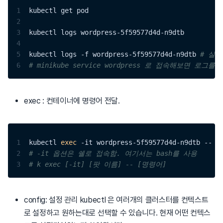
1
kubectl get pod 
2
3
kubectl logs wordpress-5f59577d4d-n9dtb 
4
5
kubectl logs -f wordpress-5f59577d4d-n9dtb 
# 실
6
# minikube service wordpress 로 접속해보면 로그
exec : 컨테이너에 명령어 전달.
1
kubectl 
exec
 -it wordpress-5f59577d4d-n9dtb -- 
b
2
# -it 옵션은 쉘로 접속함. 여기서는 bash를 사용 
3
# k exec [-it] [팟 이름] -- [명령어]
config: 설정 관리 kubectl 은 여러개의 클러스터를 컨텍스트
로 설정하고 원하는대로 선택할 수 있습니다. 현재 어떤 컨텍스