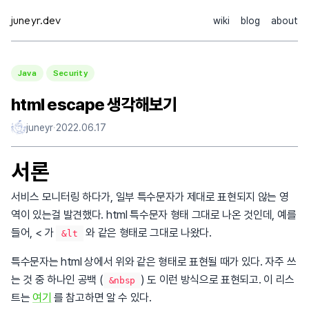
Skip
juneyr.dev
wiki
blog
about
to
content
Java
Security
html escape 생각해보기
juneyr
·
2022.06.17
서론
서비스 모니터링 하다가, 일부 특수문자가 제대로 표현되지 않는 영
역이 있는걸 발견했다. html 특수문자 형태 그대로 나온 것인데, 예를
들어, < 가
와 같은 형태로 그대로 나왔다.
&lt
특수문자는 html 상에서 위와 같은 형태로 표현될 때가 있다. 자주 쓰
는 것 중 하나인 공백 (
) 도 이런 방식으로 표현되고. 이 리스
&nbsp
트는
여기
를 참고하면 알 수 있다.