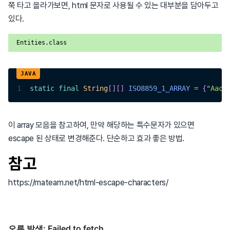
쭉 타고 올라가보면, html 문자로 사용될 수 있는 대부분을 담아두고
있다.
Entities.class
1
static
final
String
[
]
[
]
ISO8859_1_ARRAY
=
{
"Aacu
이 array 모음을 참고하여, 만약 해당하는 특수문자가 있으면
escape 된 상태로 변경해준다. 단순하고 효과 좋은 방법.
참고
https://mateam.net/html-escape-characters/