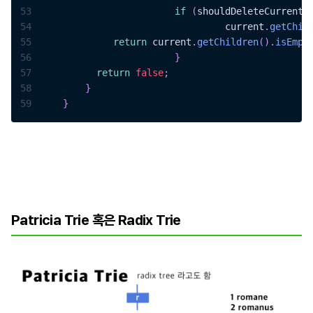
53
if
(
shouldDeleteCurrentN
54
    				 current
.
getChil
55
return
 current
.
getChildren
(
)
.
isEmpt
56
}
57
return
false
;
58
}
59
}
Patricia Trie 혹은 Radix Trie