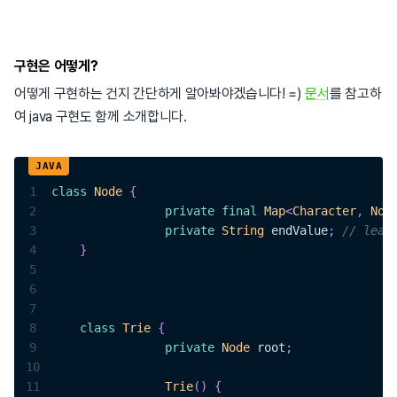
구현은 어떻게?
어떻게 구현하는 건지 간단하게 알아봐야겠습니다! =)
문서
를 참고하
여 java 구현도 함께 소개합니다.
1
class
Node
{
2
private
final
Map
<
Character
,
Nod
3
private
String
 endValue
;
// le
4
}
5
6
7
8
class
Trie
{
9
private
Node
 root
;
10
11
Trie
(
)
{