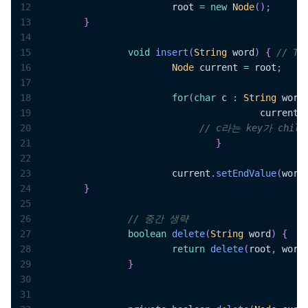
12
    			root 
=
new
Node
(
)
;
13
}
14
15
void
insert
(
String
 word
)
{
// T
16
Node
 current 
=
 root
;
17
18
for
(
char
 c 
:
String
 word
19
    					current 
20
// c라는 key가 chi
21
}
22
23
    			current
.
setEndValue
(
word
24
}
25
26
// 중간 생략	 
27
boolean
delete
(
String
 word
)
{
28
return
delete
(
root
,
 word
29
}
30
31