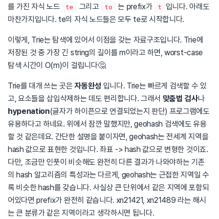
를 가진 자식 노드
그리고
는 prefix가
입니다. 아래도
te
to
t
마찬가지입니다. te의 자식 노드들은 모두 te로 시작합니다.
이렇게, Trie는 탐색에 있어서 이점을 갖는 자료구조입니다. Trie에
저장된 것 중 가장 긴 string의 길이를 m이라고 하면, worst-case
탐색 시간이 O(m)이 걸립니다🤔
Trie를 대개 쓰는 곳은
자동완성
입니다. Trie는 빠르게 검색할 수 있
고, 요소들을 삽입삭제하는 데도 편리합니다. 그래서
맞춤법 검사
나
hypenation
(글자가 하이픈으로 연결되었는지 판단) 프로그램에도
유용하다고 하네요. 위에서 잠깐 말했지만, geohash 검색에도 유용
할 것 같은데요. 간단한 설명을 붙이자면, geohash는 전세계 지역을
hash 값으로 표현한 것입니다. 좌표 -> hash 값으로 변형한 것이죠.
다만, 조금만 인풋이 비슷해도 완전히 다른 결과가 나와야하는 기존
의 hash 알고리즘의 특성과는 다르게, geohash는 근접한 지역일 수
록 비슷한 hash를 갖습니다. 사실상 큰 단위에서 같은 지역에 포함되
어있다면 prefix가 완전히 같습니다. xn21421, xn21489 라는 해시
는 큰 분류가 같은 지역이라고 생각하시면 됩니다.