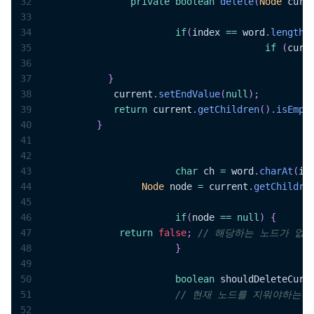
32
private
boolean
delete
(
Node
 curr
33
34
if
(
index 
==
 word
.
length
(
35
if
(
curr
36
37
}
38
             current
.
setEndValue
(
null
)
;
39
return
 current
.
getChildren
(
)
.
isEmpt
40
}
41
42
43
char
 ch 
=
 word
.
charAt
(
in
44
Node
 node 
=
 current
.
getChildre
45
46
if
(
node 
==
null
)
{
47
return
false
;
// 해당하는 노드가 없음
48
}
49
50
boolean
 shouldDeleteCurr
51
// 현재 노드를 지워야하는 지
52