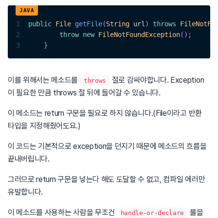
1
public
File
getFile
(
String
 url
)
throws
FileNotFo
2
throw
new
FileNotFoundException
(
)
;
3
}
이를 위해서는 메소드를
절로 감싸야합니다. Exception
throws
이 필요한 만큼 throws 절 뒤에 들어갈 수 있습니다.
이 메소드는 return 구문을 필요로 하지 않습니다.(File이라고 반환
타입을 지정해줬어도요.)
이 코드는 기본적으로 exception을 던지기 때문에 메소드의 흐름을
끝내버립니다.
그러므로 return 구문을 넣는다 해도 도달할 수 없고, 컴파일 에러만
유발합니다.
이 메소드를 사용하는 사람을 무조건
룰을
handle-or-declare