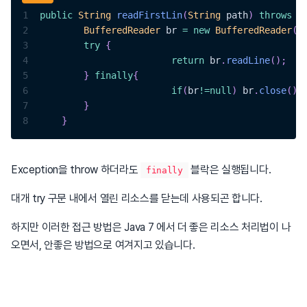
1
public
String
readFirstLin
(
String
 path
)
throws
I
2
BufferedReader
 br 
=
new
BufferedReader
(
n
3
try
{
4
return
 br
.
readLine
(
)
;
5
}
finally
{
6
if
(
br
!=
null
)
 br
.
close
(
)
;
7
}
8
}
Exception을 throw 하더라도
블락은 실행됩니다.
finally
대개 try 구문 내에서 열린 리소스를 닫는데 사용되곤 합니다.
하지만 이러한 접근 방법은 Java 7 에서 더 좋은 리소스 처리법이 나
오면서, 안좋은 방법으로 여겨지고 있습니다.