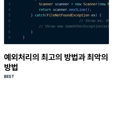
3
Scanner
 scanner 
=
new
Scanner
(
new
Fi
4
return
 scanner
.
nextLine
(
)
;
5
}
catch
(
FileNotFoundException
 ex
)
{
6
// throw ex; 하면
7
// throw new SomeOtherException(ex)
8
}
9
}
예외처리의 최고의 방법과 최악의
방법
BEST