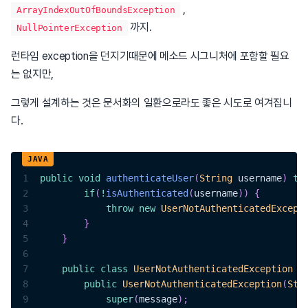
,
ArrayIndexOutOfBoundsException
까지.
NullPointerException
런타임 exception을 던지기때문에 메소드 시그니처에 포함할 필요
는 없지만,
그렇게 설계하는 것은 문서화의 일환으로라도 좋은 시도로 여겨집니
다.
1
public
void
authenticateUser
(
String
 username
)
th
2
if
(
!
isAuthenticated
(
username
)
)
{
3
throw
new
UserNotAuthenticatedExcept
4
}
5
}
6
7
public
class
UserNotAuthenticatedException
e
8
public
UserNotAuthenticatedException
(
Str
9
super
(
message
)
;