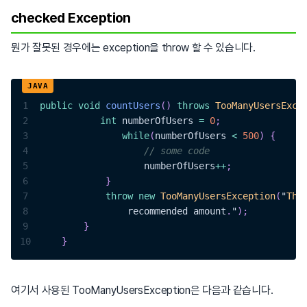
checked Exception
뭔가 잘못된 경우에는 exception을 throw 할 수 있습니다.
1
public
void
countUsers
(
)
throws
TooManyUsersExce
2
int
 numberOfUsers 
=
0
;
3
while
(
numberOfUsers 
<
500
)
{
4
// some code
5
                   numberOfUsers
++
;
6
}
7
throw
new
TooManyUsersException
(
"
The
8
                recommended amount
.
"
)
;
9
}
10
}
여기서 사용된 TooManyUsersException은 다음과 같습니다.