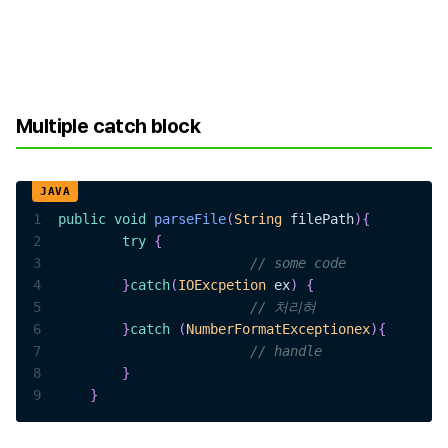
Multiple catch block
1
public
void
parseFile
(
String
 filePath
)
{
2
try
{
3
// some code
4
}
catch
(
IOExcpetion
 ex
)
{
5
// 처리혀 
6
}
catch
(
NumberFormatExceptionex
)
{
7
// handle 
8
}
9
}