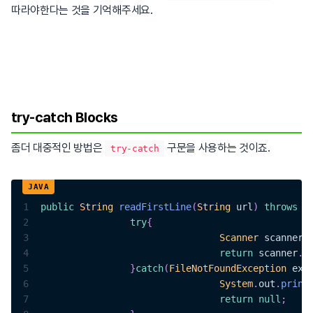
따라야한다는 것을 기억해주세요.
try-catch Blocks
좀더 대중적인 방법은
구문을 사용하는 것이죠.
try-catch
1
public
String
readFirstLine
(
String
 url
)
throws
F
2
try
{
3
Scanner
 scanner 
4
return
 scanner
.
n
5
}
catch
(
FileNotFoundException
 ex
)
6
System
.
out
.
print
7
return
null
;