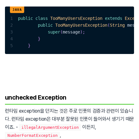
1
public
class
TooManyUsersException
extends
Excep
2
public
TooManyUsersException
(
String
 mess
3
super
(
message
)
;
4
}
5
}
unchecked Exception
런타임 exception을 던지는 것은 주로 인풋의 검증과 관련이 있습니
다. 런타임 exception은 대부분 잘못된 인풋이 들어와서 생기기 때문
이죠. -
이든지,
illegalArgumentException
,
NumberFormatException