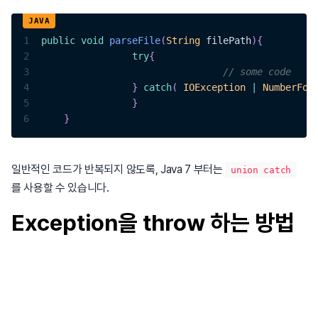
1
public
void
parseFile
(
String
 filePath
)
{
2
try
{
3
// some code
4
}
catch
(
IOException
|
NumberFor
5
}
6
}
일반적인 코드가 반복되지 않도록, Java 7 부터는
union catch
를 사용할 수 있습니다.
Exception을 throw 하는 방법