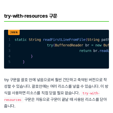
try-with-resources 구문
1
static
String
readFirstLineFromFile
(
String
 path
)
2
try
(
BufferedReader
 br 
=
new
Buff
3
return
 br
.
readLi
4
}
5
}
try 구문을 괄호 안에 넣음으로써 훨씬 간단하고 축약된 버전으로 작
성할 수 있습니다. 괄호안에는 여러 리소스를 넣을 수 있습니다. 이 방
식을 사용하면 리소스를 직접 닫을 필요 없습니다.
try-with-
구문은 자동으로 구문이 끝날 때 사용된 리소스를 닫아
resources
줍니다.