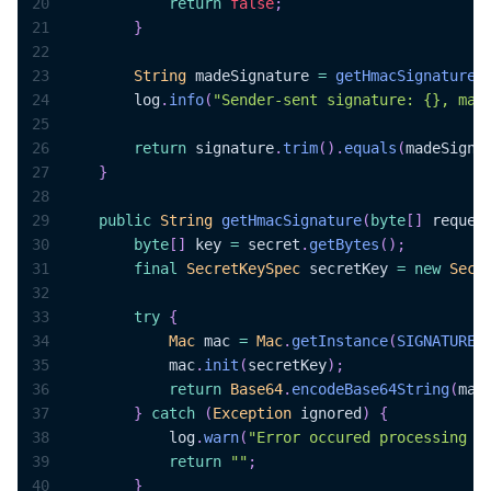
20
return
false
;
21
}
22
23
String
 madeSignature 
=
getHmacSignature
(
24
        log
.
info
(
"Sender-sent signature: {}, mad
25
26
return
 signature
.
trim
(
)
.
equals
(
madeSigna
27
}
28
29
public
String
getHmacSignature
(
byte
[
]
 reques
30
byte
[
]
 key 
=
 secret
.
getBytes
(
)
;
31
final
SecretKeySpec
 secretKey 
=
new
Secr
32
33
try
{
34
Mac
 mac 
=
Mac
.
getInstance
(
SIGNATURE_
35
            mac
.
init
(
secretKey
)
;
36
return
Base64
.
encodeBase64String
(
mac
37
}
catch
(
Exception
 ignored
)
{
38
            log
.
warn
(
"Error occured processing M
39
return
""
;
40
}