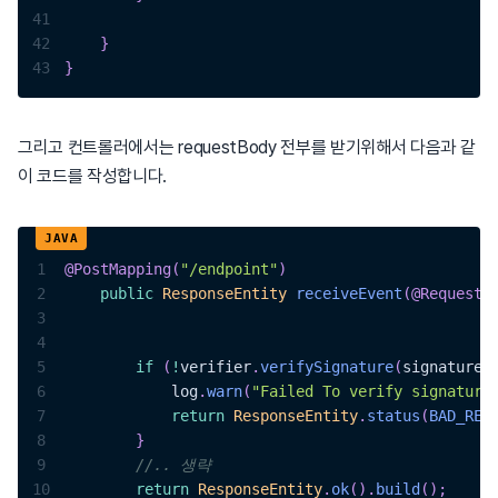
41
42
}
43
}
그리고 컨트롤러에서는 requestBody 전부를 받기위해서 다음과 같
이 코드를 작성합니다.
1
@PostMapping
(
"/endpoint"
)
2
public
ResponseEntity
receiveEvent
(
@RequestH
3
4
5
if
(
!
verifier
.
verifySignature
(
signature
,
6
            log
.
warn
(
"Failed To verify signature
7
return
ResponseEntity
.
status
(
BAD_REQ
8
}
9
//.. 생략
10
return
ResponseEntity
.
ok
(
)
.
build
(
)
;