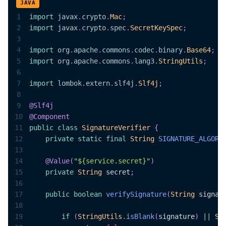
1
import
javax
.
crypto
.
Mac
;
2
import
javax
.
crypto
.
spec
.
SecretKeySpec
;
3
4
import
org
.
apache
.
commons
.
codec
.
binary
.
Base64
;
5
import
org
.
apache
.
commons
.
lang3
.
StringUtils
;
6
7
import
lombok
.
extern
.
slf4j
.
Slf4j
;
8
9
@Slf4j
10
@Component
11
public
class
SignatureVerifier
{
12
private
static
final
String
SIGNATURE_ALGORI
13
14
@Value
(
"${service.secret}"
)
15
private
String
 secret
;
16
17
public
boolean
verifySignature
(
String
 signat
18
19
if
(
StringUtils
.
isBlank
(
signature
)
||
St