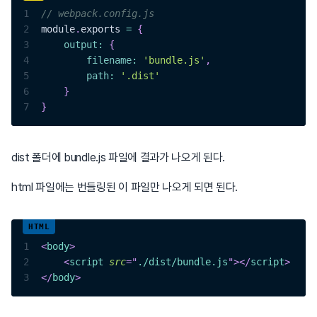
1
// webpack.config.js
2
module
.
exports
=
{
3
output
:
{
4
filename
:
'bundle.js'
,
5
path
:
'.dist'
6
}
7
}
dist 폴더에 bundle.js 파일에 결과가 나오게 된다.
html 파일에는 번들링된 이 파일만 나오게 되면 된다.
1
<
body
>
2
<
script
src
=
"
./dist/bundle.js
"
>
</
script
>
3
</
body
>