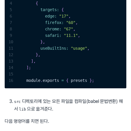
4
{
5
targets
:
{
6
edge
:
"17"
,
7
firefox
:
"60"
,
8
chrome
:
"67"
,
9
safari
:
"11.1"
,
10
}
,
11
useBuiltIns
:
"usage"
,
12
}
,
13
]
,
14
]
;
15
16
    module
.
exports
=
{
 presets 
}
;
디렉토리에 있는 모든 파일을 컴파일(babel 문법변환) 해
src
서
으로 옮겨준다.
lib
다음 명령어를 치면 된다.