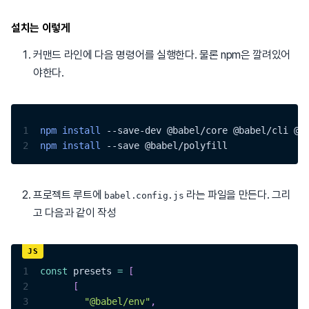
설치는 이렇게
커맨드 라인에 다음 명령어를 실행한다. 물론 npm은 깔려있어
야한다.
1
npm
install
 --save-dev @babel/core @babel/cli @b
2
npm
install
 --save @babel/polyfill
프로젝트 루트에
라는 파일을 만든다. 그리
babel.config.js
고 다음과 같이 작성
1
const
 presets 
=
[
2
[
3
"@babel/env"
,