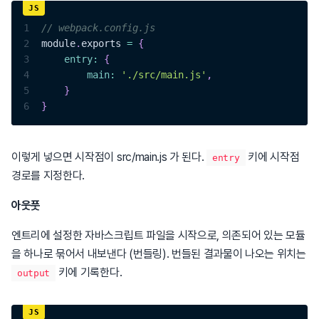
1
// webpack.config.js
2
module
.
exports
=
{
3
entry
:
{
4
main
:
'./src/main.js'
,
5
}
6
}
이렇게 넣으면 시작점이 src/main.js 가 된다.
키에 시작점
entry
경로를 지정한다.
아웃풋
엔트리에 설정한 자바스크립트 파일을 시작으로, 의존되어 있는 모듈
을 하나로 묶어서 내보낸다 (번들링). 번들된 결과물이 나오는 위치는
키에 기록한다.
output