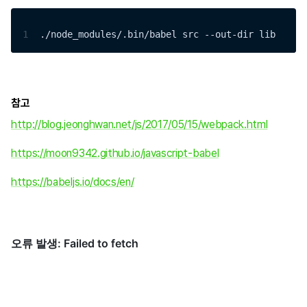
1
./node_modules/.bin/babel src --out-dir lib
참고
http://blog.jeonghwan.net/js/2017/05/15/webpack.html
https://moon9342.github.io/javascript-babel
https://babeljs.io/docs/en/