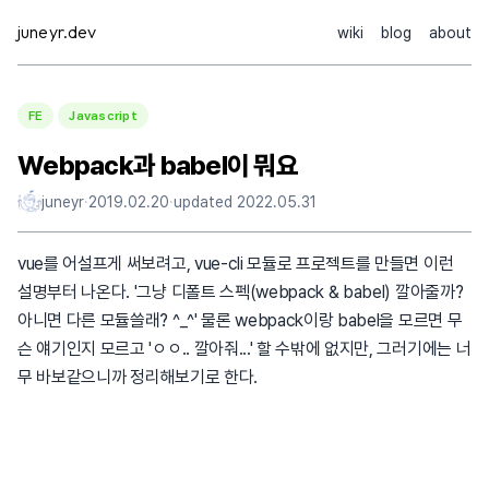
Skip
juneyr.dev
wiki
blog
about
to
content
FE
Javascript
Webpack과 babel이 뭐요
juneyr
·
2019.02.20
·
updated
2022.05.31
vue를 어설프게 써보려고, vue-cli 모듈로 프로젝트를 만들면 이런
설명부터 나온다. '그냥 디폴트 스펙(webpack & babel) 깔아줄까?
아니면 다른 모듈쓸래? ^_^' 물론 webpack이랑 babel을 모르면 무
슨 얘기인지 모르고 'ㅇㅇ.. 깔아줘...' 할 수밖에 없지만, 그러기에는 너
무 바보같으니까 정리해보기로 한다.