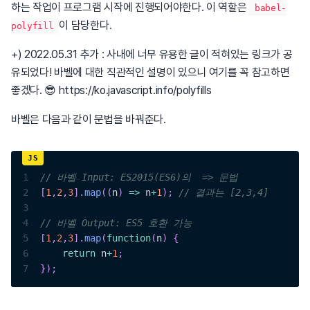
하는 작업이 프로그램 시작에 진행되어야한다. 이 역할은
babel-
이 담당한다.
polyfill
+) 2022.05.31 추가 : 사내에 너무 유용한 글이 적혀있는 링크가 공
유되었다! 바벨에 대한 직관적인 설명이 있으니 여기를 꼭 참고하면
좋겠다. 😎 https://ko.javascript.info/polyfills
바벨은 다음과 같이 문법을 바꿔준다.
1
// 바벨 Input: ES2015(ES6)의  => 문법 
2
[
1
,
2
,
3
]
.
map
(
(
n
)
=>
 n
+
1
)
;
// 결과는 [2,3,4]
3
4
// 바벨 Output: ES5 호환 가능 
5
[
1
,
2
,
3
]
.
map
(
function
(
n
)
{
6
return
 n
+
1
;
7
}
)
;