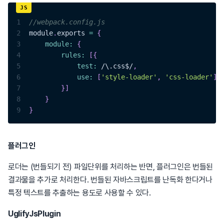
1
//webpack.config.js 
2
module
.
exports
=
{
3
module
:
{
4
rules
:
[
{
5
test
:
/
\.css$
/
,
6
use
:
[
'style-loader'
,
'css-loader'
]
7
}
]
8
}
9
}
플러그인
로더는 (번들되기 전) 파일단위를 처리하는 반면, 플러그인은 번들된
결과물을 추가로 처리한다. 번들된 자바스크립트를 난독화 한다거나
특정 텍스트를 추출하는 용도로 사용할 수 있다.
UglifyJsPlugin