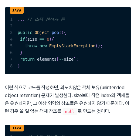
1
.
.
.
// 스택 생성자 등
2
3
public
Object
pop
(
)
{
4
if
(
size 
==
0
)
{
5
throw
new
EmptyStackException
(
)
;
6
}
7
return
 elements
[
--
size
]
;
8
}
이런 식으로 코드를 작성하면, 의도치않은 객체 보유(unintended
object retention) 문제가 발생한다. size보다 작은 index의 객체들
은 유효하지만, 그 이상 영역의 참조들은 유효하지 않기 때문이다. 이
런 경우 쓸 일 없는 객체 참조를
로 만드는 것이다.
null