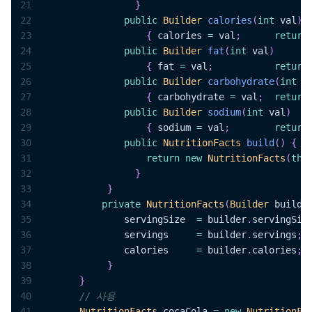
21
}
22
public
Builder
calories
(
int
 val
)
23
{
 calories 
=
 val
;
return
24
public
Builder
fat
(
int
 val
)
25
{
 fat 
=
 val
;
return
26
public
Builder
carbohydrate
(
int
 v
27
{
 carbohydrate 
=
 val
;
return
28
public
Builder
sodium
(
int
 val
)
29
{
 sodium 
=
 val
;
return
30
public
NutritionFacts
build
(
)
{
31
return
new
NutritionFacts
(
thi
32
}
33
}
34
private
NutritionFacts
(
Builder
 builde
35
               servingSize  
=
 builder
.
servingSiz
36
               servings     
=
 builder
.
servings
;
37
               calories     
=
 builder
.
calories
;
38
}
39
}
40
// 사용
41
NutritionFacts
 cocaCola 
=
new
NutritionFa