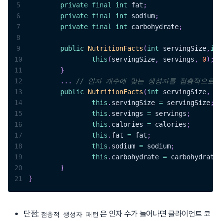
5
private
final
int
 fat
;
6
private
final
int
 sodium
;
7
private
final
int
 carbohydrate
;
8
9
public
NutritionFacts
(
int
 servingSize
,
in
10
this
(
servingSize
,
 servings
,
0
)
;
11
}
12
.
.
.
// 인자 개수에 맞는 생성자를 점층적으로 
13
public
NutritionFacts
(
int
 servingSize
,
i
14
this
.
servingSize 
=
 servingSize
;
15
this
.
servings 
=
 servings
;
16
this
.
calories 
=
 calories
;
17
this
.
fat 
=
 fat
;
18
this
.
sodium 
=
 sodium
;
19
this
.
carbohydrate 
=
 carbohydrate
20
}
21
}
단점:
은 인자 수가 늘어나면 클라이언트 코
점층적 생성자 패턴