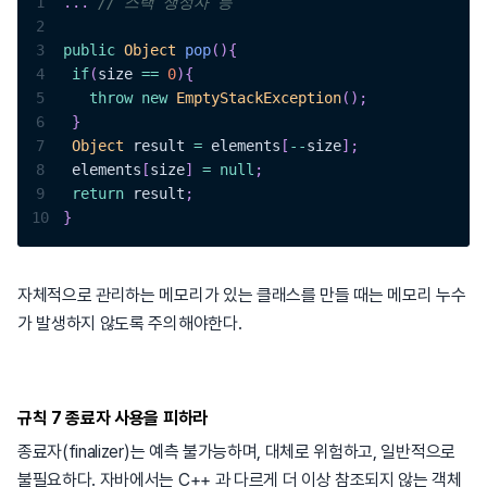
1
.
.
.
// 스택 생성자 등
2
3
public
Object
pop
(
)
{
4
if
(
size 
==
0
)
{
5
throw
new
EmptyStackException
(
)
;
6
}
7
Object
 result 
=
 elements
[
--
size
]
;
8
 elements
[
size
]
=
null
;
9
return
 result
;
10
}
자체적으로 관리하는 메모리가 있는 클래스를 만들 때는 메모리 누수
가 발생하지 않도록 주의해야한다.
규칙 7 종료자 사용을 피하라
종료자(finalizer)는 예측 불가능하며, 대체로 위험하고, 일반적으로
불필요하다. 자바에서는 C++ 과 다르게 더 이상 참조되지 않는 객체