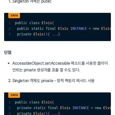
Singleton 객체는 public
1
public
class
Elvis
{
2
public
static
final
Elvis
INSTANCE
=
new
Elvis
(
3
private
Elvis
(
)
{
.
.
.
}
단점
AccessibleObject.setAccessible 메소드를 사용한 클라이
언트는 private 생성자를 호출 할 수도 있다.
Singleton 객체도 private - 정적 팩토리 메서드 사용
1
public
class
Elvis
{
2
private
static
final
Elvis
INSTANCE
=
new
Elvis
3
private
Elvis
(
)
{
.
.
.
}