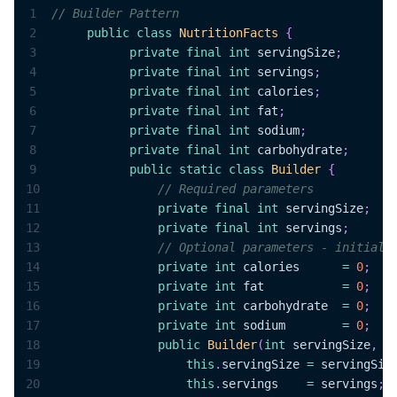
1
// Builder Pattern
2
public
class
NutritionFacts
{
3
private
final
int
 servingSize
;
4
private
final
int
 servings
;
5
private
final
int
 calories
;
6
private
final
int
 fat
;
7
private
final
int
 sodium
;
8
private
final
int
 carbohydrate
;
9
public
static
class
Builder
{
10
// Required parameters
11
private
final
int
 servingSize
;
12
private
final
int
 servings
;
13
// Optional parameters - initiali
14
private
int
 calories      
=
0
;
15
private
int
 fat           
=
0
;
16
private
int
 carbohydrate  
=
0
;
17
private
int
 sodium        
=
0
;
18
public
Builder
(
int
 servingSize
,
i
19
this
.
servingSize 
=
 servingSiz
20
this
.
servings    
=
 servings
;