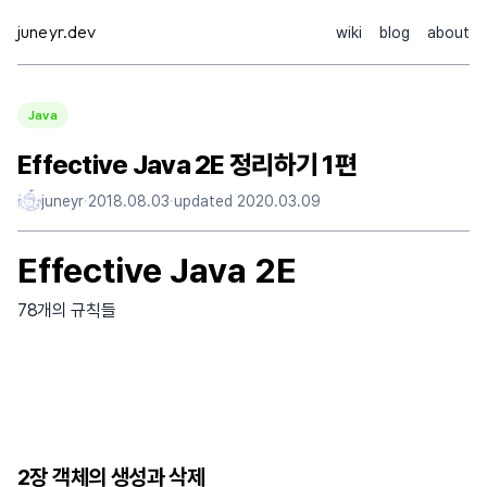
Skip
juneyr.dev
wiki
blog
about
to
content
Java
Effective Java 2E 정리하기 1편
juneyr
·
2018.08.03
·
updated
2020.03.09
Effective Java 2E
78개의 규칙들
2장 객체의 생성과 삭제