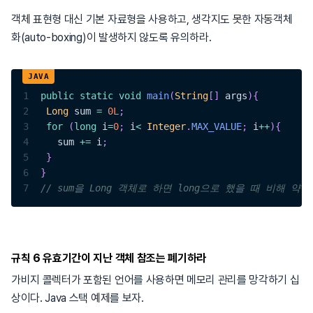
객체 표현형 대신 기본 자료형을 사용하고, 생각지도 못한 자동객체
화(auto-boxing)이 발생하지 않도록 유의하라.
1
public
static
void
main
(
String
[
]
 args
)
{
2
Long
 sum 
=
0L
;
3
for
(
long
 i
=
0
;
 i
<
Integer
.
MAX_VALUE
;
 i
++
)
{
4
   sum 
+=
 i
;
5
}
6
}
7
// sum을 Long 객체로 하면 long으로 했을 때 비해 약
규칙 6 유효기간이 지난 객체 참조는 폐기하라
가비지 콜렉터가 포함된 언어를 사용하면 메모리 관리를 망각하기 십
상이다. Java 스택 예제를 보자.