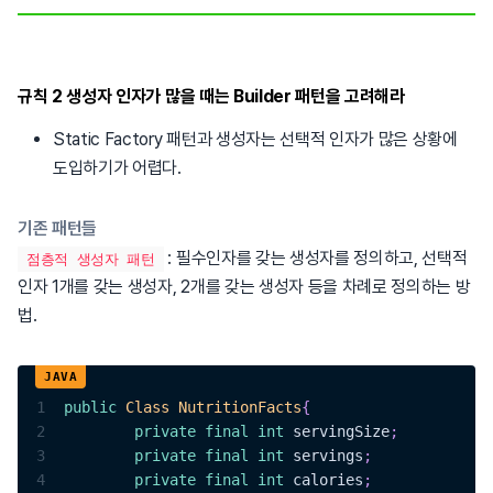
규칙 2 생성자 인자가 많을 때는 Builder 패턴을 고려해라
Static Factory 패턴과 생성자는 선택적 인자가 많은 상황에
도입하기가 어렵다.
기존 패턴들
: 필수인자를 갖는 생성자를 정의하고, 선택적
점층적 생성자 패턴
인자 1개를 갖는 생성자, 2개를 갖는 생성자 등을 차례로 정의하는 방
법.
1
public
Class
NutritionFacts
{
2
private
final
int
 servingSize
;
3
private
final
int
 servings
;
4
private
final
int
 calories
;