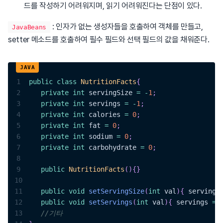
드를 작성하기 어려워지며, 읽기 어려워진다는 단점이 있다.
: 인자가 없는 생성자들을 호출하여 객체를 만들고,
JavaBeans
setter 메소드를 호출하여 필수 필드와 선택 필드의 값을 채워준다.
1
public
class
NutritionFacts
{
2
private
int
 servingSize 
=
-
1
;
3
private
int
 servings 
=
-
1
;
4
private
int
 calories 
=
0
;
5
private
int
 fat 
=
0
;
6
private
int
 sodium 
=
0
;
7
private
int
 carbohydrate 
=
0
;
8
9
public
NutritionFacts
(
)
{
}
10
11
public
void
setServingSize
(
int
 val
)
{
 servingS
12
public
void
setServings
(
int
 val
)
{
 servings 
=
 
13
//기타