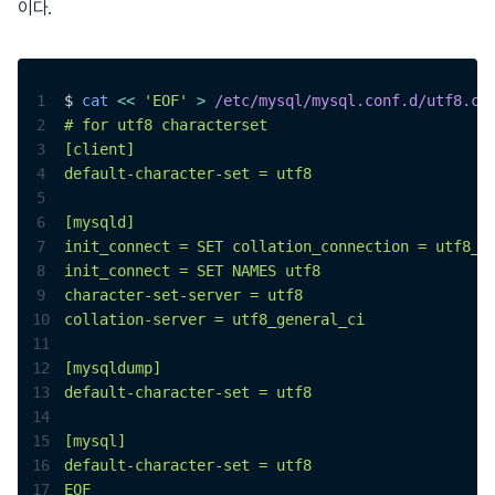
이다.
1
$ 
cat
<<
'EOF'
>
 /etc/mysql/mysql.conf.d/utf8.cn
2
# for utf8 characterset
3
[client]
4
default-character-set = utf8
5
6
[mysqld]
7
init_connect = SET collation_connection = utf8_g
8
init_connect = SET NAMES utf8
9
character-set-server = utf8
10
collation-server = utf8_general_ci
11
12
[mysqldump]
13
default-character-set = utf8
14
15
[mysql]
16
default-character-set = utf8
17
EOF