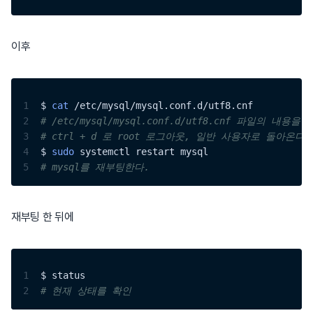
이후
1
$ 
cat
 /etc/mysql/mysql.conf.d/utf8.cnf
2
# /etc/mysql/mysql.conf.d/utf8.cnf 파일의 내용을
3
# ctrl + d 로 root 로그아웃, 일반 사용자로 돌아온다.
4
$ 
sudo
 systemctl restart mysql
5
# mysql를 재부팅한다.
재부팅 한 뒤에
1
$ status
2
# 현재 상태를 확인