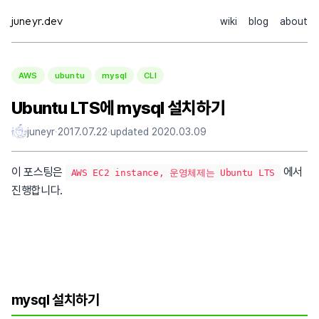
Skip
juneyr.dev
wiki
blog
about
to
content
AWS
ubuntu
mysql
CLI
Ubuntu LTS에 mysql 설치하기
juneyr
·
2017.07.22
·
updated
2020.03.09
이 포스팅은
에서
AWS EC2 instance, 운영체제는 Ubuntu LTS
진행합니다.
mysql 설치하기